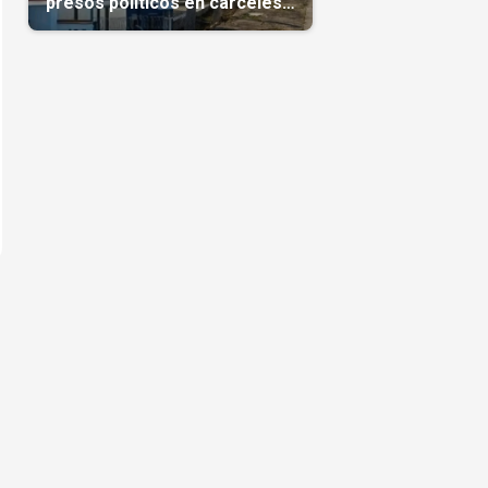
presos políticos en cárceles
cubanas