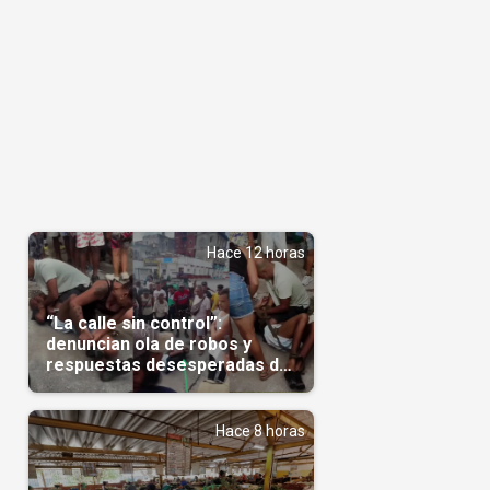
Hace 12 horas
“La calle sin control”:
denuncian ola de robos y
respuestas desesperadas de
vecinos en Cuba(Video)
Hace 8 horas