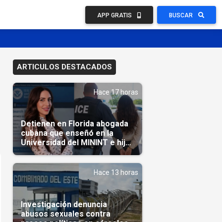
APP GRATIS
BUSCAR
ARTICULOS DESTACADOS
Hace 17 horas
Detienen en Florida abogada
cubana que enseñó en la
Universidad del MININT e hija
de diplomático cubano
Hace 13 horas
Investigación denuncia
abusos sexuales contra