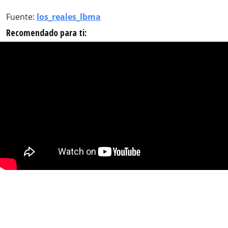
Fuente:
los_reales_lbma
Recomendado para ti: