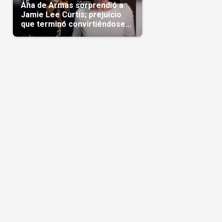
Ana de Armas sorprendió a
Jamie Lee Curtis; prejuicio
que terminó convirtiéndose
en admiración en Hollywood