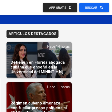
APP GRATIS
BUSCAR
ARTICULOS DESTACADOS
Hace 14 horas
Detienen en Florida abogada
cubana que enseñó en la
Universidad del MININT e hija
de diplomático cubano
Hace 11 horas
Régimen cubano amenaza
con fusilar presos políticos si