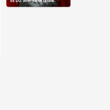
EE.UU. interviene la isla
(Video)