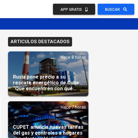
APP GRATIS
BUSCAR
ARTICULOS DESTACADOS
Hace 8 horas
Rusia pone precio a su
rescate energético de Cuba:
“Que encuentren con qué
pagarnos”
Hace 7 horas
CUPET anuncia nuevas tarifas
del gas y controles a hogares