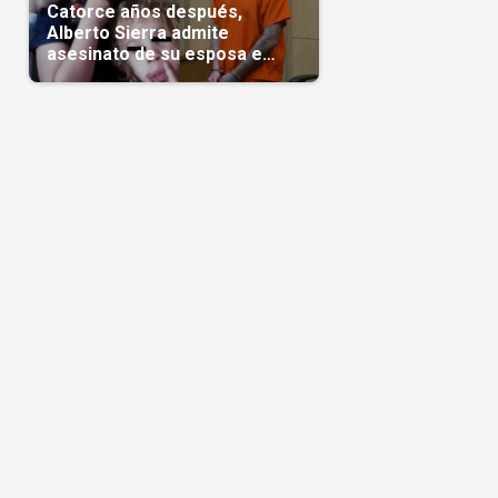
Catorce años después,
Alberto Sierra admite
asesinato de su esposa e
hijas; crimen que conmocionó
a Miami