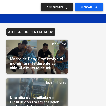
APP GRATIS
BUSCAR
ARTICULOS DESTACADOS
Hace 1 día
Madre de Dany Ome revive el
momento más duro de su
vida: «La muerte de mi
nieto»(Video)
Hace 14 horas
Una niña es humillada en
Cienfuegos tras trabajador