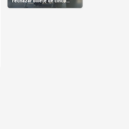
rechazar billete de cinco
pesos