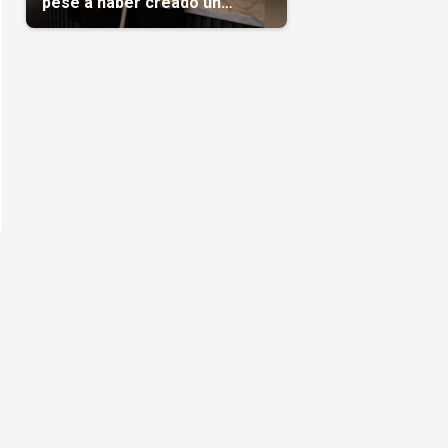
pese a haber creado un
negocio