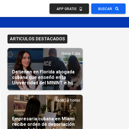
APP GRATIS
BUSCAR
ARTICULOS DESTACADOS
Hace 1 día
Detienen en Florida abogada
cubana que enseñó en la
Universidad del MININT e hija
de diplomático cubano
Hace 19 horas
Empresaria cubana en Miami
recibe orden de deportación