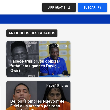
APP GRATIS
BUSCAR
ARTICULOS DESTACADOS
Hace 10 horas
Fallece tras brutal golpiza
futbolista ugandés David
Owiri
Hace 10 horas
De los “Hombres Nuevos” de
Fidel a un arresto por robo