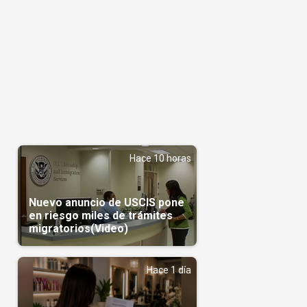
Hace 10 horas
Nuevo anuncio de USCIS pone
en riesgo miles de trámites
migratorios(Video)
n
Hace 1 día