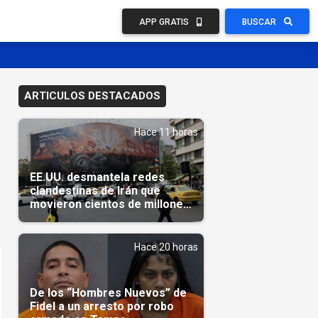
APP GRATIS
BUSCAR
ARTICULOS DESTACADOS
Hace 11 horas
EE.UU. desmantela redes
clandestinas de Irán que
movieron cientos de millones
de dólares
Hace 20 horas
De los “Hombres Nuevos” de
Fidel a un arresto por robo