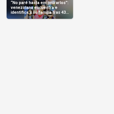
“No paré hasta encontrarlos”:
venezolana encuentra e
identifica a su familia tras 43
días del terremoto