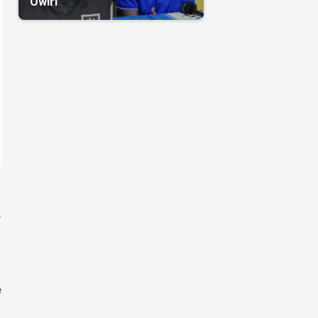
Owiri
,
e