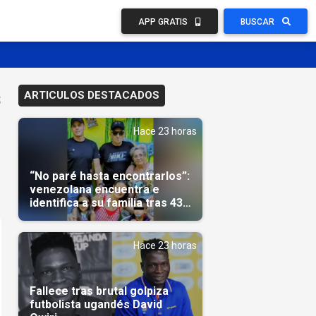
APP GRATIS
BUSCAR
s
ARTICULOS DESTACADOS
Hace 23 horas
“No paré hasta encontrarlos”:
venezolana encuentra e
identifica a su familia tras 43
días del terremoto
Hace 23 horas
Fallece tras brutal golpiza
futbolista ugandés David