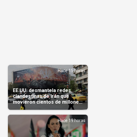
Hace 15 horas
EE.UU. desmantela redes
clandestinas de Irán que
movieron cientos de millones
de dólares
Hace 19 horas