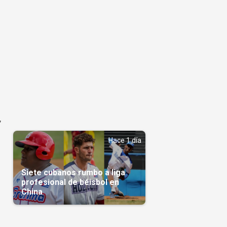
,
Hace 1 día
Siete cubanos rumbo a liga
profesional de béisbol en
China