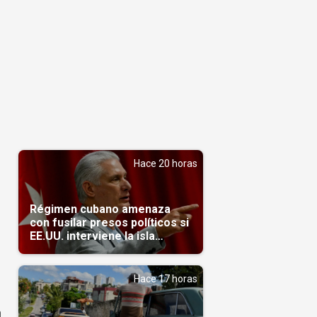
Hace 20 horas
Régimen cubano amenaza
con fusilar presos políticos si
EE.UU. interviene la isla
(Video)
Hace 17 horas
n