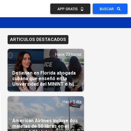
APP GRATIS
BUSCAR
ARTICULOS DESTACADOS
Hace 23 horas
Detienen en Florida abogada
cubana que enseñó en la
Universidad del MININT e hija
de diplomático cubano
Hace 1 día
American Airlines incluye dos
maletas de 50 libras en el