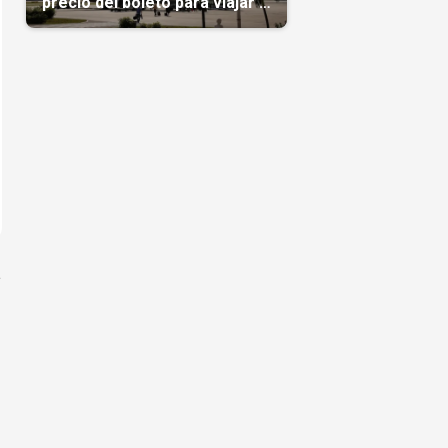
precio del boleto para viajar a
Cuba en agosto
a