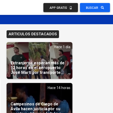
APP GRATIS
BUSCAR
ARTICULOS DESTACADOS
Hace 1 día
Extranjeros esperan más de
12 horas en el aeropuerto
José Martí por transporte
reservado semanas
antes(Video)
Hace 14 horas
Campesinos de Ciego de
Ávila hacen justicia por su