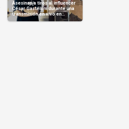
Asesinan a tiros al influencer
a
César Gastélum durante una
transmisión en vivo en
Sinaloa(Video)