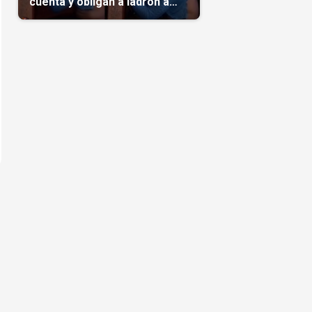
cuenta y obligan a ladrón a
comerse el maíz robado
(Video)