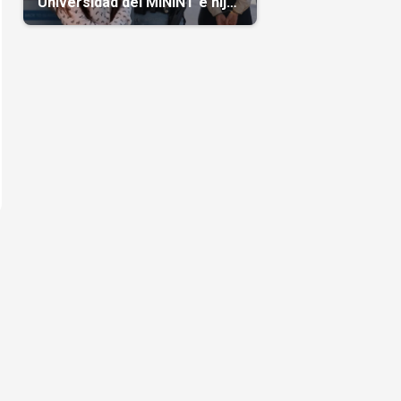
Universidad del MININT e hija
de diplomático cubano