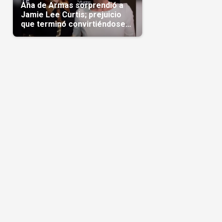
Ana de Armas sorprendió a
Jamie Lee Curtis; prejuicio
que terminó convirtiéndose
en admiración en Hollywood