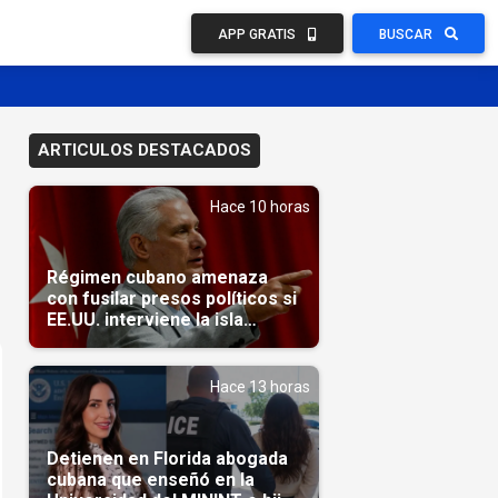
APP GRATIS
BUSCAR
ARTICULOS DESTACADOS
Hace 10 horas
Régimen cubano amenaza
con fusilar presos políticos si
EE.UU. interviene la isla
(Video)
Hace 13 horas
Detienen en Florida abogada
cubana que enseñó en la