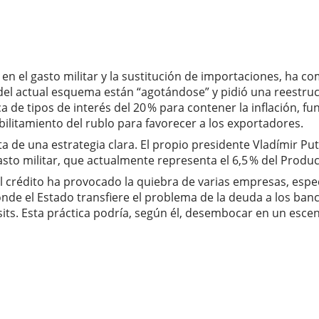
n el gasto militar y la sustitución de importaciones, ha co
os del actual esquema están “agotándose” y pidió una reestr
 de tipos de interés del 20 % para contener la inflación, f
litamiento del rublo para favorecer a los exportadores.
lta de una estrategia clara. El propio presidente Vladímir P
asto militar, que actualmente representa el 6,5 % del Produc
l crédito ha provocado la quiebra de varias empresas, espec
e el Estado transfiere el problema de la deuda a los banco
its. Esta práctica podría, según él, desembocar en un escena