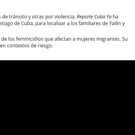
de tránsito y otras por violencia.
Reporte Cuba Ya
ha
go de Cuba, para localizar a los familiares de Yailin y
e de los feminicidios que afectan a mujeres migrantes. Su
 en contextos de riesgo.