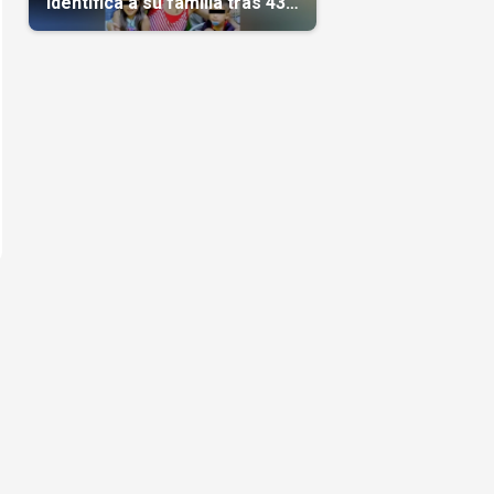
identifica a su familia tras 43
días del terremoto