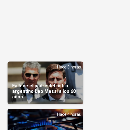
Hace 3 horas
Fallece el padre del astro
argentino Leo Messi a los 68
años
Hace 4 horas