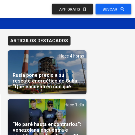
APP GRATIS
BUSCAR
ARTICULOS DESTACADOS
Hace 4 horas
Rusia pone precio a su
rescate energético de Cuba:
“Que encuentren con qué
pagarnos”
Hace 1 día
“No paré hasta encontrarlos”:
venezolana encuentra e