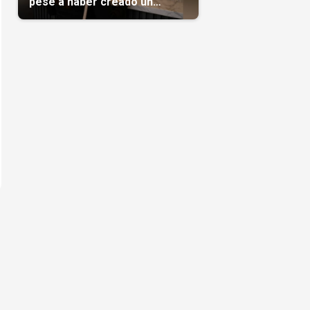
pese a haber creado un
negocio