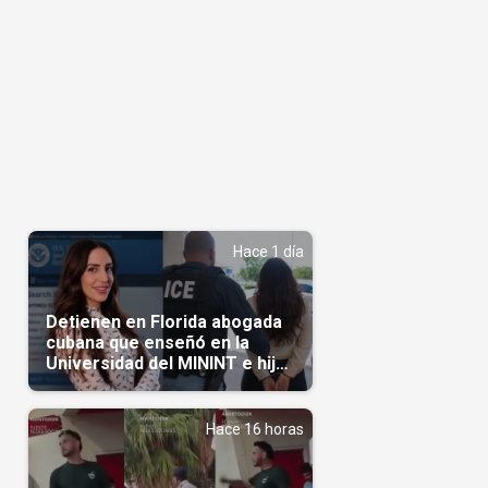
Hace 1 día
Detienen en Florida abogada
cubana que enseñó en la
Universidad del MININT e hija
de diplomático cubano
Hace 16 horas