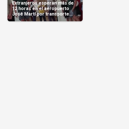
Extranjeros esperan más de
12 horas en el aeropuerto
José Martí por transporte
reservado semanas
antes(Video)
ó