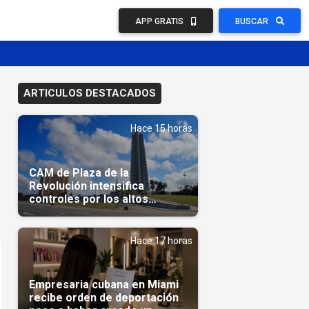
APP GRATIS
BUSCAR
ARTICULOS DESTACADOS
Hace 15 horas
CAM de Plaza de la
Revolución intensifica
controles por los altos
precios en las Mipymes
Hace 17 horas
Empresaria cubana en Miami
recibe orden de deportación