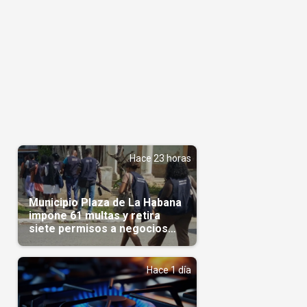
Hace 23 horas
Municipio Plaza de La Habana
impone 61 multas y retira
siete permisos a negocios
privados
Hace 1 día