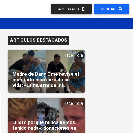
APP GRATIS
BUSCAR
ARTICULOS DESTACADOS
Hace 1 día
Madre de Dany Ome revive el
momento más duro de su
vida: «La muerte de mi
nieto»(Video)
Hace 1 día
«Lloro porque nunca hemos
tenido nada»: donaciones en