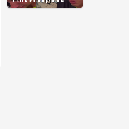
TikTok les compran una
casa(Video)
ó