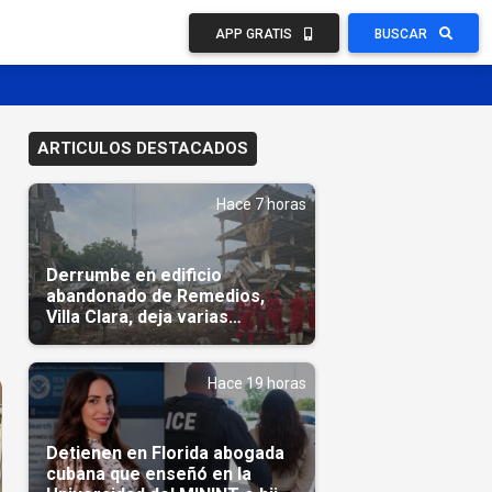
APP GRATIS
BUSCAR
ARTICULOS DESTACADOS
Hace 7 horas
Derrumbe en edificio
abandonado de Remedios,
Villa Clara, deja varias
personas atrapadas
Hace 19 horas
Detienen en Florida abogada
cubana que enseñó en la