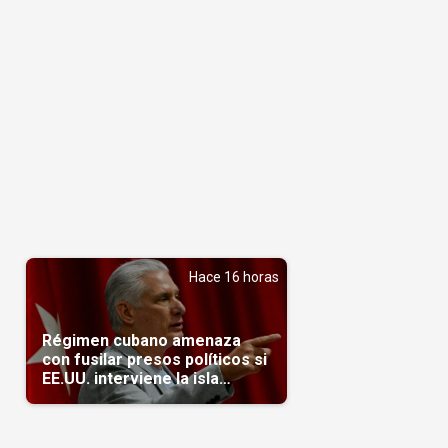
Hace 16 horas
Régimen cubano amenaza
con fusilar presos políticos si
EE.UU. interviene la isla
(Video)