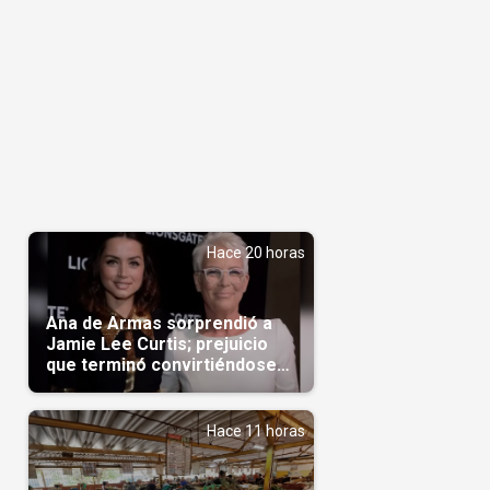
Hace 20 horas
Ana de Armas sorprendió a
Jamie Lee Curtis; prejuicio
que terminó convirtiéndose
en admiración en Hollywood
Hace 11 horas