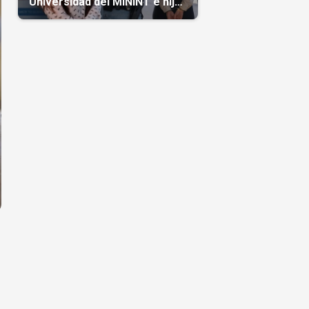
Universidad del MININT e hija
de diplomático cubano