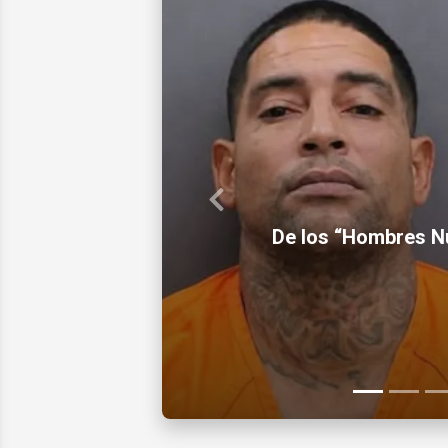
Previous
De los “Hombres Nu
Inolvidable actor 