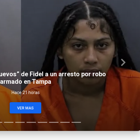
Next
evos” de Fidel a un arresto por robo
cubano y su vida en Miami. Aquí está
armado en Tampa
Jorge Alí
Hace 21 horas
Hace 21 horas
VER MAS
VER MAS