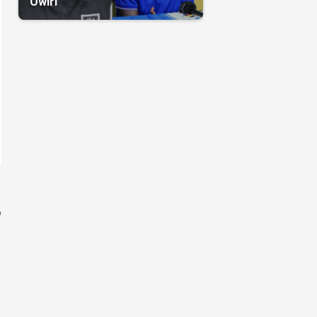
Owiri
o