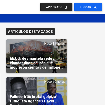
APP GRATIS
BUSCAR
ARTICULOS DESTACADOS
Hace 12 horas
EE.UU. desmantela redes
clandestinas de Irán que
movieron cientos de millones
de dólares
Hace 20 horas
Fallece tras brutal golpiza
futbolista ugandés David