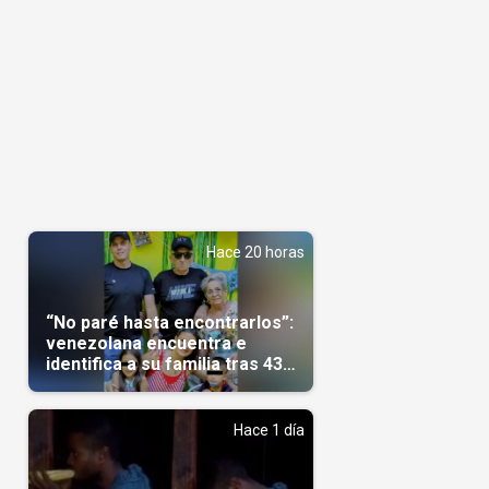
Hace 20 horas
“No paré hasta encontrarlos”:
venezolana encuentra e
identifica a su familia tras 43
días del terremoto
Hace 1 día